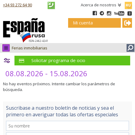
Русск
+34 93 272 64 90
Acerca de nosotros
Mi cuenta
ISSN–2462-4241
Ferias inmobiliarias
Todas
Solicitar programa de ocio
Ferias
inmobiliarias
08.08.2026 - 15.08.2026
Ferias
No hay eventos próximos. Intente cambiar los parámetros de
en
búsqueda.
Rusia
Suscribase a nuestro boletín de noticias y sea el
primero en averiguar todas las ofertas especiales