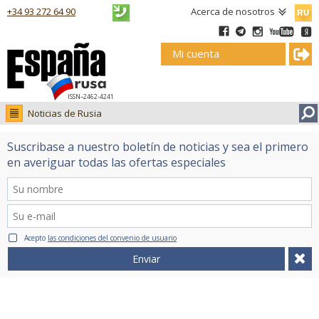
Русск
+34 93 272 64 90
Acerca de nosotros
Mi cuenta
ISSN–2462-4241
Noticias de Rusia
Noticias de Rusia
Suscribase a nuestro boletín de noticias y sea el primero
Fotos
en averiguar todas las ofertas especiales
Ruso.tv
Acepto
las condiciones del convenio de usuario
Enviar