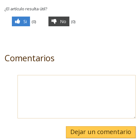
¿El artículo resulta útil?
Si
No
(
0
)
(
0
)
Comentarios
Dejar un comentario