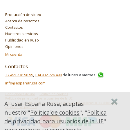
Producción de video
Acerca de nosotros
Contactos
Nuestros servicios
Publicidad en Ruso
Opiniones
Mi cuenta
Contactos
+7 495 236 98 99
,
+34 932 726 490
de lunes a viernes
info@espanarusa.com
Condiciones de uso
Politica de cookies
Política de privacidad para usuarios de la UE
Al usar España Rusa, aceptas
Cómo usa Google los datos cuando utilizas las aplicaciones o los sitios web
de nuestros partners
nuestro "
Politica de cookies
", "
Política
Copyright ©2007-2026 Espana Rusa
de privacidad para usuarios de la UE
"
para mejorar tu experiencia.