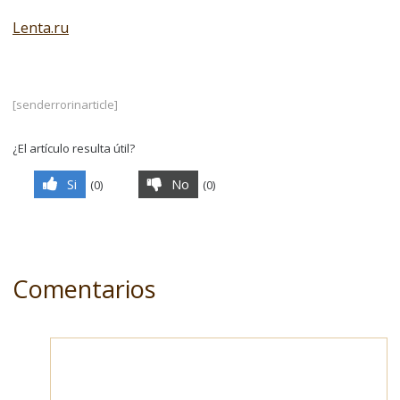
Lenta.ru
[senderrorinarticle]
¿El artículo resulta útil?
Si
No
(
0
)
(
0
)
Comentarios