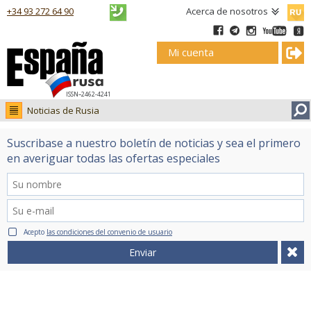
Русск
+34 93 272 64 90
Acerca de nosotros
Mi cuenta
ISSN–2462-4241
Noticias de Rusia
Noticias de Rusia
Suscribase a nuestro boletín de noticias y sea el primero
Fotos
en averiguar todas las ofertas especiales
Ruso.tv
Acepto
las condiciones del convenio de usuario
Enviar