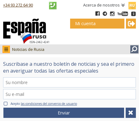
Русск
+34 93 272 64 90
Acerca de nosotros
Mi cuenta
ISSN–2462-4241
Noticias de Rusia
Noticias de Rusia
Suscribase a nuestro boletín de noticias y sea el primero
Fotos
en averiguar todas las ofertas especiales
Ruso.tv
Acepto
las condiciones del convenio de usuario
Enviar