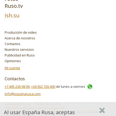
Ruso.tv
Ish.su
Producción de video
Acerca de nosotros
Contactos
Nuestros servicios
Publicidad en Ruso
Opiniones
Mi cuenta
Contactos
+7 495 236 98 99
,
+34 932 726 490
de lunes a viernes
info@espanarusa.com
Condiciones de uso
Politica de cookies
Política de privacidad para usuarios de la UE
Al usar España Rusa, aceptas
Cómo usa Google los datos cuando utilizas las aplicaciones o los sitios web
de nuestros partners