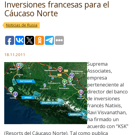
Inversiones francesas para el
Cáucaso Norte
Noticias de Rusia
18.11.2011
Suprema
Associates,
empresa
perteneciente al
director del banco
de inversiones
francés Natixis,
Ravi Visvanathan,
ha firmado un
acuerdo con “KSK”
(Resorts del Cáucaso Norte). Tal como publica