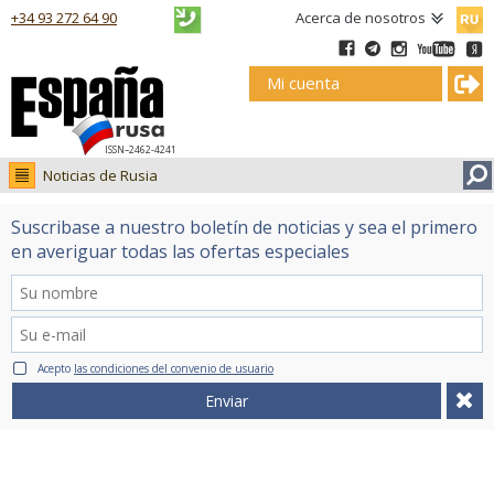
Русск
+34 93 272 64 90
Acerca de nosotros
Mi cuenta
ISSN–2462-4241
Noticias de Rusia
Noticias de Rusia
Suscribase a nuestro boletín de noticias y sea el primero
Fotos
en averiguar todas las ofertas especiales
Ruso.tv
Acepto
las condiciones del convenio de usuario
Enviar