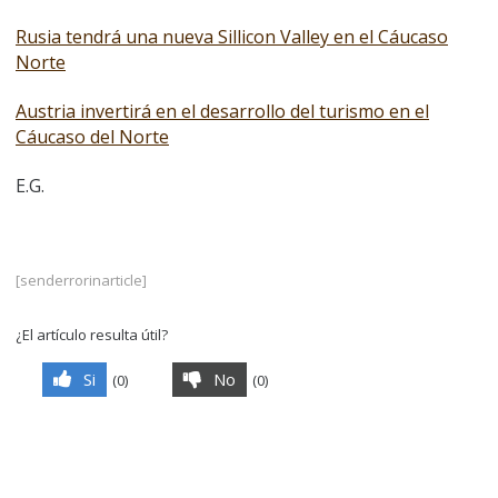
Rusia tendrá una nueva Sillicon Valley en el Cáucaso
Norte
Austria invertirá en el desarrollo del turismo en el
Cáucaso del Norte
E.G.
[senderrorinarticle]
¿El artículo resulta útil?
Si
No
(
0
)
(
0
)