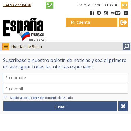
Русск
+34 93 272 64 90
Acerca de nosotros
Mi cuenta
ISSN–2462-4241
Noticias de Rusia
Noticias de Rusia
Suscribase a nuestro boletín de noticias y sea el primero
Fotos
en averiguar todas las ofertas especiales
Ruso.tv
Acepto
las condiciones del convenio de usuario
Enviar