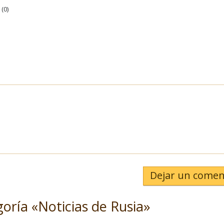
(
0
)
Dejar un comen
goría «Noticias de Rusia»