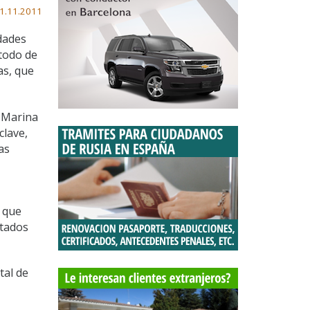
1.11.2011
idades
todo de
as, que
, Marina
clave,
as
s que
ltados
tal de