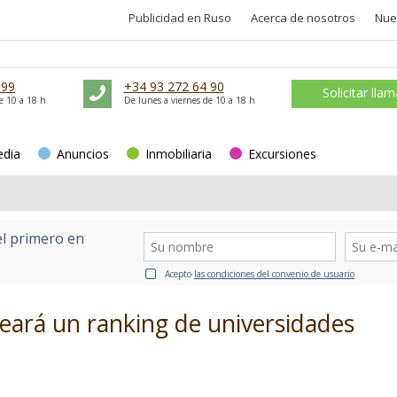
Publicidad en Ruso
Acerca de nosotros
Nue
 99
+34 93 272 64 90
Solicitar lla
e 10 a 18 h
De lunes a viernes de 10 a 18 h
edia
Anuncios
Inmobiliaria
Excursiones
el primero en
Acepto
las condiciones del convenio de usuario
reará un ranking de universidades