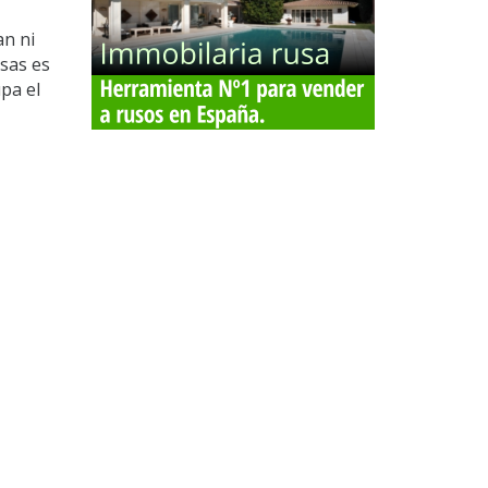
an ni
usas es
pa el