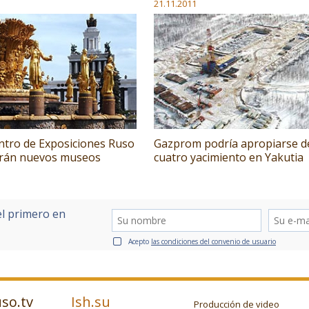
21.11.2011
entro de Exposiciones Ruso
Gazprom podría apropiarse d
rán nuevos museos
cuatro yacimiento en Yakutia
el primero en
Acepto
las condiciones del convenio de usuario
so.tv
Ish.su
Producción de video