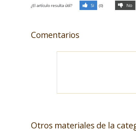
Si
No
¿El artículo resulta útil?
(
0
)
Comentarios
Otros materiales de la cate