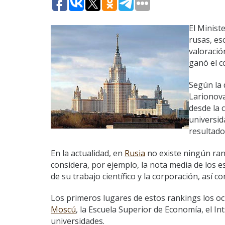
El Minist
rusas, es
valoració
ganó el c
Según la 
Larionova
desde la c
universid
resultado
En la actualidad, en
Rusia
no existe ningún ran
considera, por ejemplo, la nota media de los e
de su trabajo científico y la corporación, así co
Los primeros lugares de estos rankings los oc
Moscú
, la Escuela Superior de Economía, el In
universidades.