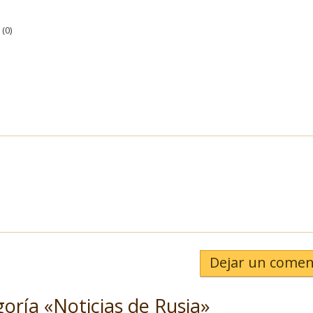
(
0
)
Dejar un comen
goría «Noticias de Rusia»