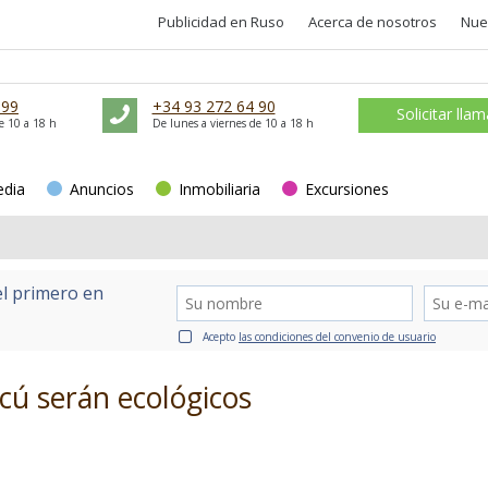
Publicidad en Ruso
Acerca de nosotros
Nue
 99
+34 93 272 64 90
Solicitar lla
e 10 a 18 h
De lunes a viernes de 10 a 18 h
edia
Anuncios
Inmobiliaria
Excursiones
el primero en
Acepto
las condiciones del convenio de usuario
cú serán ecológicos