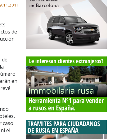
9.11.2011
ets
ectos de
rucción
s de
la
 número
carán en
prevé
ando
oteles,
r caso
ni el