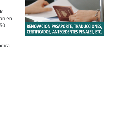
de
ían en
 50
ndica