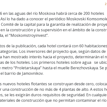
2
6 en las aguas del río Moskova habrá cerca de 200 hoteles
. Así lo ha dado a conocer el periódico Moskovski Komsomol
l Comité de la capital para la garantía de realización de proy
 en la construcción y la supervisión en el ámbito de la const
a, el “Moskomstroyinvest”.
os de la publicación, cada hotel contará con 60 habitacione
categorías. Los inversores del proyecto que, según datos de 
 ya han mostrado interés hacia el proyecto, determinarán el
llas de los hoteles. Los primeros hoteles sobre agua se ubi
e metro “Proletarskaya” hasta el muelle Berezhovskaya. Se 
 el barrio de Jamovnikov.
os nuevos hoteles flotantes se construyan desde cero, coloc
una construcción de no más de 4 plantas de alto. A estos h
, se les exigirán duros requisitos de seguridad. En cualquie
ateriales de construcción que no permitan contaminar el río 