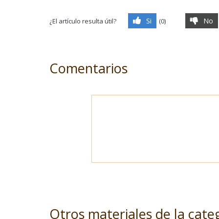
Si
No
¿El artículo resulta útil?
(
0
)
Comentarios
Otros materiales de la cate