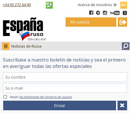
Русск
+34 93 272 64 90
Acerca de nosotros
Mi cuenta
ISSN–2462-4241
Noticias de Rusia
Noticias de Rusia
Suscribase a nuestro boletín de noticias y sea el primero
Fotos
en averiguar todas las ofertas especiales
Ruso.tv
Acepto
las condiciones del convenio de usuario
Enviar