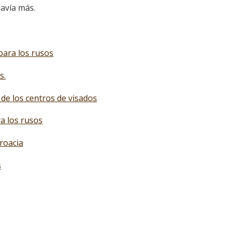
davía más.
para los rusos
s.
 de los centros de visados
a los rusos
roacia
s