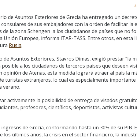
2
erio de Asuntos Exteriores de Grecia ha entregado un decreto
 consulares de sus embajadores con la orden de facilitar la 
s de la zona Schengen a los ciudadanos de países que no f
la Unión Europea, informa ITAR-TASS. Entre otros, en esta li
gura
Rusia
.
ro de Asuntos Exteriores, Stavros Dimas, exigió prestar “la 
a posible a los ciudadanos de terceros países que deseen visi
En opinión de Atenas, esta medida logrará atraer al país la 
de turistas extranjeros, lo cual es especialmente importante
e verano.
ar activamente la posibilidad de entrega de visados gratuit
antes, profesores, científicos, deportistas, activistas cultu
e ingresos de Grecia, conformando hasta un 30% de su PIB. E
s últimos años, la crisis en el sector financiero, la industri