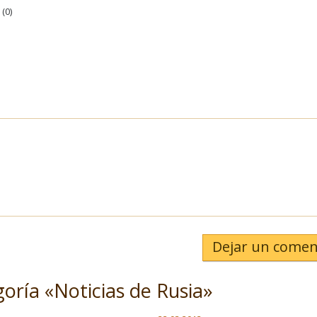
(
0
)
Dejar un comen
goría «Noticias de Rusia»