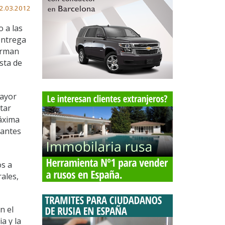
2.03.2012
 a las
entrega
orman
sta de
mayor
tar
máxima
 antes
os a
rales,
n el
a y la