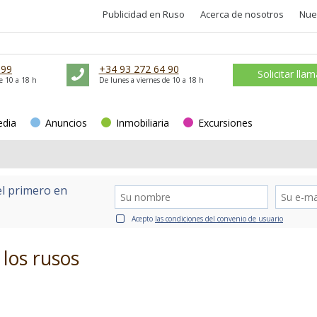
Publicidad en Ruso
Acerca de nosotros
Nue
 99
+34 93 272 64 90
Solicitar lla
e 10 a 18 h
De lunes a viernes de 10 a 18 h
edia
Anuncios
Inmobiliaria
Excursiones
el primero en
Acepto
las condiciones del convenio de usuario
a los rusos