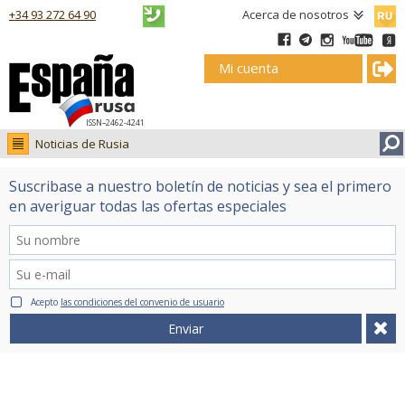
Русск
+34 93 272 64 90
Acerca de nosotros
Mi cuenta
ISSN–2462-4241
Noticias de Rusia
Noticias de Rusia
Suscribase a nuestro boletín de noticias y sea el primero
Fotos
en averiguar todas las ofertas especiales
Ruso.tv
Acepto
las condiciones del convenio de usuario
Enviar