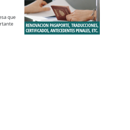
resa que
ortante