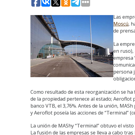
Las empre
Moscú
, 
de prensa
La empres
en ruso), 
empresa “
comunicad
persona j
obligacio
Como resultado de esta reorganización se ha f
de la propiedad pertenece al estado; Aeroflot
banco VTB, el 3,76%. Antes de la unión, MASh p
y Aeroflot poseía las acciones de “Terminal” (c
La unión de MAShy “Terminal” obtuvo el visto 
La fusión de las empresas se lleva a cabo tra