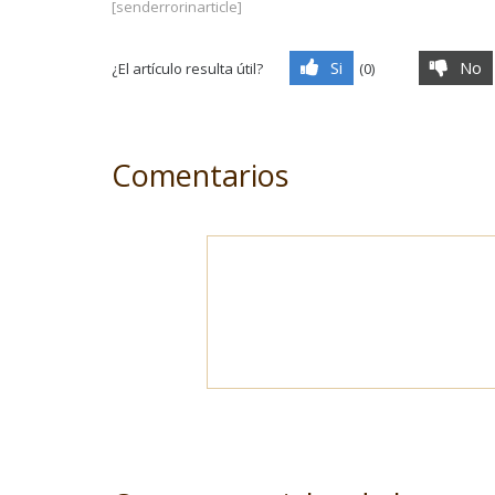
[senderrorinarticle]
Si
No
¿El artículo resulta útil?
(
0
)
Comentarios