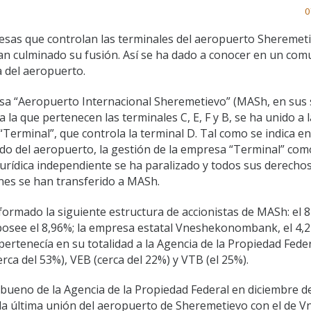
0
sas que controlan las terminales del aeropuerto Sheremet
han culminado su fusión. Así se ha dado a conocer en un co
 del aeropuerto.
a “Aeropuerto Internacional Sheremetievo” (MASh, en sus 
a la que pertenecen las terminales C, E, F y B, se ha unido a l
Terminal”, que controla la terminal D. Tal como se indica en
o del aeropuerto, la gestión de la empresa “Terminal” com
urídica independiente se ha paralizado y todos sus derechos
nes se han transferido a MASh.
ormado la siguiente estructura de accionistas de MASh: el 
 posee el 8,96%; la empresa estatal Vneshekonombank, el 4,24
ertenecía en su totalidad a la Agencia de la Propiedad Fede
erca del 53%), VEB (cerca del 22%) y VTB (el 25%).
bueno de la Agencia de la Propiedad Federal en diciembre d
s la última unión del aeropuerto de Sheremetievo con el de 