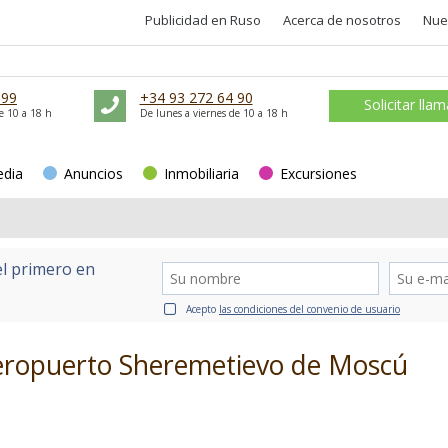
Publicidad en Ruso
Acerca de nosotros
Nue
 99
+34 93 272 64 90
Solicitar lla
e 10 a 18 h
De lunes a viernes de 10 a 18 h
edia
Anuncios
Inmobiliaria
Excursiones
el primero en
Acepto
las condiciones del convenio de usuario
aeropuerto Sheremetievo de Moscú