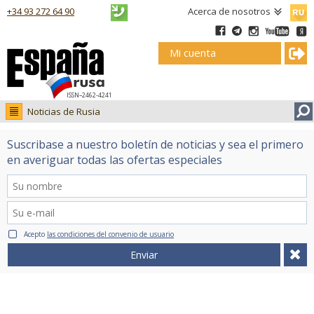
Русск
+34 93 272 64 90
Acerca de nosotros
Mi cuenta
ISSN–2462-4241
Noticias de Rusia
Noticias de Rusia
Suscribase a nuestro boletín de noticias y sea el primero
Fotos
en averiguar todas las ofertas especiales
Ruso.tv
Acepto
las condiciones del convenio de usuario
Enviar