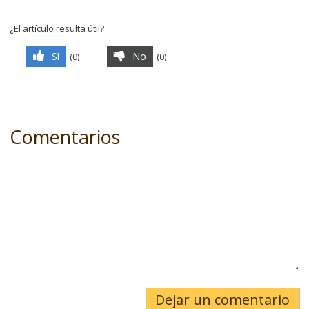
¿El artículo resulta útil?
Si
No
(
0
)
(
0
)
Comentarios
Dejar un comentario