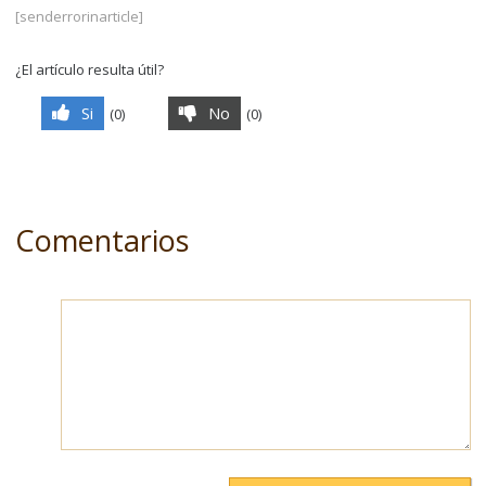
[senderrorinarticle]
¿El artículo resulta útil?
Si
No
(
0
)
(
0
)
Comentarios