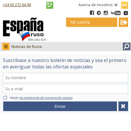
Русск
+34 93 272 64 90
Acerca de nosotros
Mi cuenta
ISSN–2462-4241
Noticias de Rusia
Noticias de Rusia
Suscribase a nuestro boletín de noticias y sea el primero
Fotos
en averiguar todas las ofertas especiales
Ruso.tv
Acepto
las condiciones del convenio de usuario
Enviar