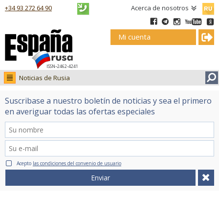
Русск
+34 93 272 64 90
Acerca de nosotros
Mi cuenta
ISSN–2462-4241
Noticias de Rusia
Noticias de Rusia
Suscribase a nuestro boletín de noticias y sea el primero
Fotos
en averiguar todas las ofertas especiales
Ruso.tv
Acepto
las condiciones del convenio de usuario
Enviar