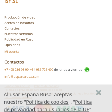
Ish.su
Producción de video
Acerca de nosotros
Contactos
Nuestros servicios
Publicidad en Ruso
Opiniones
Mi cuenta
Contactos
+7 495 236 98 99
,
+34 932 726 490
de lunes a viernes
info@espanarusa.com
Condiciones de uso
Politica de cookies
Política de privacidad para usuarios de la UE
Al usar España Rusa, aceptas
Cómo usa Google los datos cuando utilizas las aplicaciones o los sitios web
de nuestros partners
nuestro "
Politica de cookies
", "
Política
Copyright ©2007-2026 Espana Rusa
de privacidad para usuarios de la UE
"