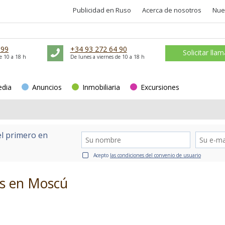
Publicidad en Ruso
Acerca de nosotros
Nue
 99
+34 93 272 64 90
Solicitar lla
e 10 a 18 h
De lunes a viernes de 10 a 18 h
edia
Anuncios
Inmobiliaria
Excursiones
el primero en
Acepto
las condiciones del convenio de usuario
es en Moscú