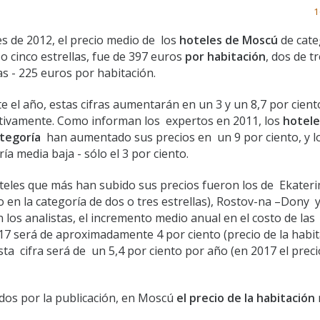
1
es de 2012, el precio medio de los
hoteles de Moscú
de cate
o cinco estrellas, fue de 397 euros
por habitación
, dos de t
as - 225 euros por habitación.
e el año, estas cifras aumentarán en un 3 y un 8,7 por cient
tivamente. Como informan los expertos en 2011, los
hotele
ategoría
han aumentado sus precios en un 9 por ciento, y l
ía media baja - sólo el 3 por ciento.
teles que más han subido sus precios fueron los de Ekate
o en la categoría de dos o tres estrellas), Rostov-na –Dony 
 los analistas, el incremento medio anual en el costo de las
7 será de aproximadamente 4 por ciento (precio de la habi
ta cifra será de un 5,4 por ciento por año (en 2017 el preci
dos por la publicación, en Moscú
el precio de la habitación