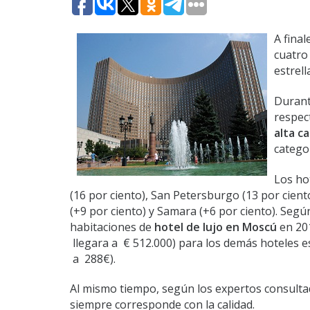
A final
cuatro 
estrell
Durant
respec
alta c
categor
Los ho
(16 por ciento), San Petersburgo (13 por cient
(+9 por ciento) y Samara (+6 por ciento). Según
habitaciones de
hotel de lujo en Moscú
en 201
llegara a € 512.000) para los demás hoteles es
a 288€).
Al mismo tiempo, según los expertos consulta
siempre corresponde con la calidad.