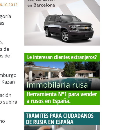
6.10.2012
goría
res
o,
s de
os de
rimburgo
y Kazan
tación
o subirá
no