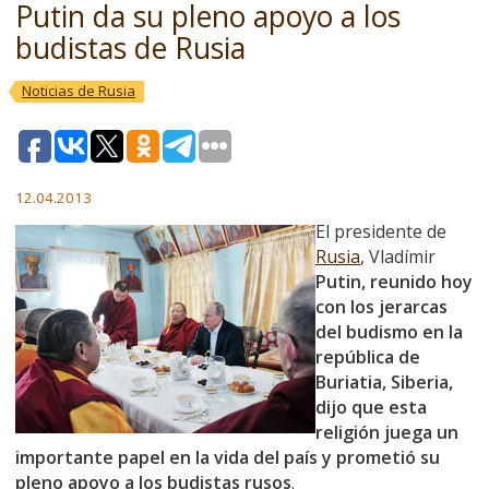
Putin da su pleno apoyo a los
budistas de Rusia
Noticias de Rusia
12.04.2013
El presidente de
Rusia
, Vladímir
Putin, reunido hoy
con los jerarcas
del budismo en la
república de
Buriatia, Siberia,
dijo que esta
religión juega un
importante papel en la vida del país y prometió su
pleno apoyo a los budistas rusos
.