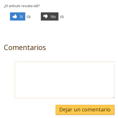
¿El artículo resulta útil?
Si
No
(
0
)
(
0
)
Comentarios
Dejar un comentario