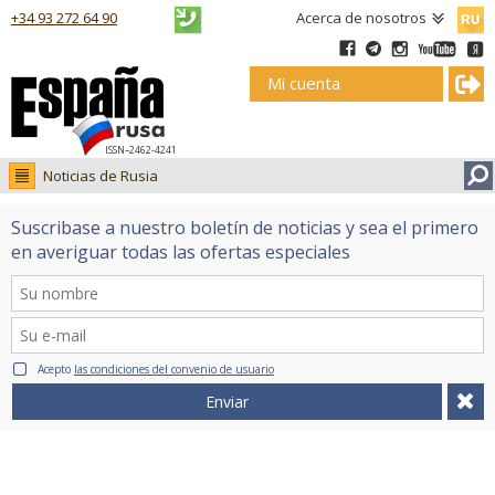
Русск
+34 93 272 64 90
Acerca de nosotros
Mi cuenta
ISSN–2462-4241
Noticias de Rusia
Noticias de Rusia
Suscribase a nuestro boletín de noticias y sea el primero
Fotos
en averiguar todas las ofertas especiales
Ruso.tv
Acepto
las condiciones del convenio de usuario
Enviar