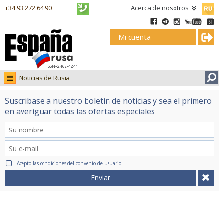
Русск
+34 93 272 64 90
Acerca de nosotros
Mi cuenta
ISSN–2462-4241
Noticias de Rusia
Noticias de Rusia
Suscribase a nuestro boletín de noticias y sea el primero
Fotos
en averiguar todas las ofertas especiales
Ruso.tv
Acepto
las condiciones del convenio de usuario
Enviar