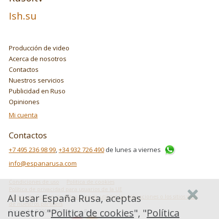
Ish.su
Producción de video
Acerca de nosotros
Contactos
Nuestros servicios
Publicidad en Ruso
Opiniones
Mi cuenta
Contactos
+7 495 236 98 99
,
+34 932 726 490
de lunes a viernes
info@espanarusa.com
Condiciones de uso
Politica de cookies
Política de privacidad para usuarios de la UE
Al usar España Rusa, aceptas
Cómo usa Google los datos cuando utilizas las aplicaciones o los sitios web
de nuestros partners
nuestro "
Politica de cookies
", "
Política
Copyright ©2007-2026 Espana Rusa