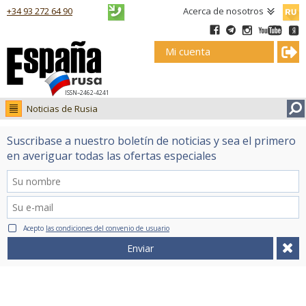
Русск
+34 93 272 64 90
Acerca de nosotros
Mi cuenta
ISSN–2462-4241
Noticias de Rusia
Noticias de Rusia
Suscribase a nuestro boletín de noticias y sea el primero
Fotos
en averiguar todas las ofertas especiales
Ruso.tv
Acepto
las condiciones del convenio de usuario
Enviar