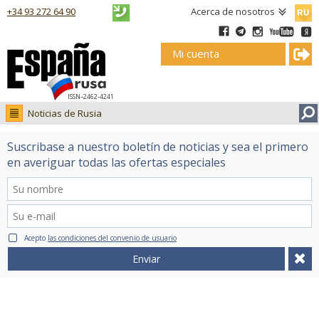
Русск
+34 93 272 64 90
Acerca de nosotros
Mi cuenta
ISSN–2462-4241
Noticias de Rusia
Noticias de Rusia
Suscribase a nuestro boletín de noticias y sea el primero
Fotos
en averiguar todas las ofertas especiales
Ruso.tv
Acepto
las condiciones del convenio de usuario
Enviar