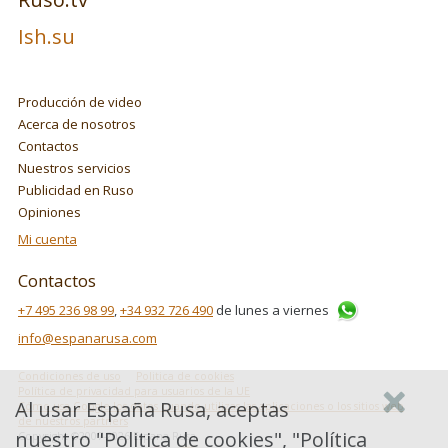
Ish.su
Producción de video
Acerca de nosotros
Contactos
Nuestros servicios
Publicidad en Ruso
Opiniones
Mi cuenta
Contactos
+7 495 236 98 99
,
+34 932 726 490
de lunes a viernes
info@espanarusa.com
Condiciones de uso
Politica de cookies
Política de privacidad para usuarios de la UE
Al usar España Rusa, aceptas
Cómo usa Google los datos cuando utilizas las aplicaciones o los sitios web
de nuestros partners
nuestro "
Politica de cookies
", "
Política
Copyright ©2007-2026 Espana Rusa