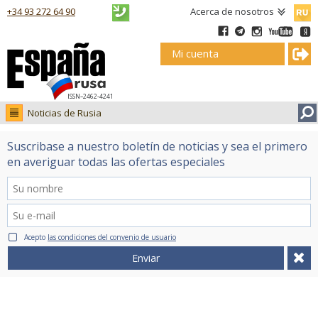
Русск
+34 93 272 64 90
Acerca de nosotros
Mi cuenta
ISSN–2462-4241
Noticias de Rusia
Noticias de Rusia
Suscribase a nuestro boletín de noticias y sea el primero
Fotos
en averiguar todas las ofertas especiales
Ruso.tv
Acepto
las condiciones del convenio de usuario
Enviar