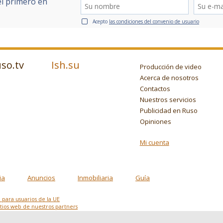
el primero en
Acepto
las condiciones del convenio de usuario
so.tv
Ish.su
Producción de video
Acerca de nosotros
Contactos
Nuestros servicios
Publicidad en Ruso
Opiniones
Mi cuenta
ia
Anuncios
Inmobiliaria
Guía
d para usuarios de la UE
sitios web de nuestros partners