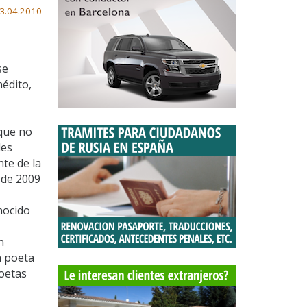
3.04.2010
se
nédito,
 que no
des
te de la
 de 2009
nocido
n
a poeta
poetas