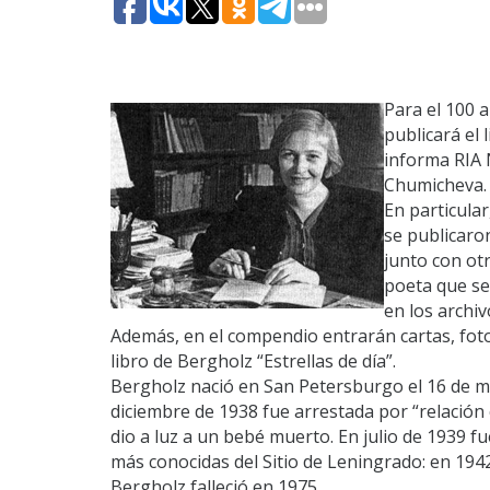
Para el 100 a
publicará el 
informa RIA N
Chumicheva.
En particula
se publicaro
junto con ot
poeta que se
en los archiv
Además, en el compendio entrarán cartas, fot
libro de Bergholz “Estrellas de día”.
Bergholz nació en San Petersburgo el 16 de ma
diciembre de 1938 fue arrestada por “relación 
dio a luz a un bebé muerto. En julio de 1939 fu
más conocidas del Sitio de Leningrado: en 194
Bergholz falleció en 1975.