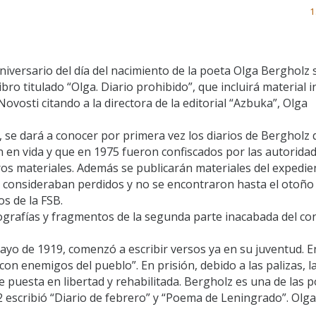
1
niversario del día del nacimiento de la poeta Olga Bergholz 
libro titulado “Olga. Diario prohibido”, que incluirá material i
ovosti citando a la directora de la editorial “Azbuka”, Olga
r, se dará a conocer por primera vez los diarios de Bergholz
n en vida y que en 1975 fueron confiscados por las autorida
ros materiales. Además se publicarán materiales del expedien
 consideraban perdidos y no se encontraron hasta el otoño
os de la FSB.
ografías y fragmentos de la segunda parte inacabada del co
yo de 1919, comenzó a escribir versos ya en su juventud. E
con enemigos del pueblo”. En prisión, debido a las palizas, l
e puesta en libertad y rehabilitada. Bergholz es una de las 
2 escribió “Diario de febrero” y “Poema de Leningrado”. Olga