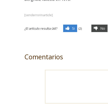
[senderrorinarticle]
Si
No
¿El artículo resulta útil?
(
2
)
Comentarios