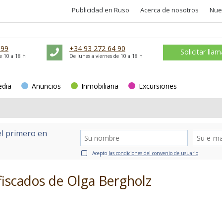
Publicidad en Ruso
Acerca de nosotros
Nue
 99
+34 93 272 64 90
Solicitar lla
e 10 a 18 h
De lunes a viernes de 10 a 18 h
edia
Anuncios
Inmobiliaria
Excursiones
el primero en
Acepto
las condiciones del convenio de usuario
nfiscados de Olga Bergholz