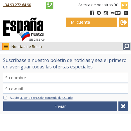
Русск
+34 93 272 64 90
Acerca de nosotros
Mi cuenta
ISSN–2462-4241
Noticias de Rusia
Noticias de Rusia
Suscribase a nuestro boletín de noticias y sea el primero
Fotos
en averiguar todas las ofertas especiales
Ruso.tv
Acepto
las condiciones del convenio de usuario
Enviar