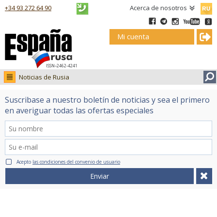
Русск
+34 93 272 64 90
Acerca de nosotros
Mi cuenta
ISSN–2462-4241
Noticias de Rusia
Noticias de Rusia
Suscribase a nuestro boletín de noticias y sea el primero
Fotos
en averiguar todas las ofertas especiales
Ruso.tv
Acepto
las condiciones del convenio de usuario
Enviar