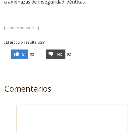
a amenazas de inseguridad idénticas.
[senderrorinarticle]
¿El artículo resulta útil?
Si
No
(
0
)
(
0
)
Comentarios