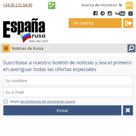
Русск
+34 93 272 64 90
Acerca de nosotros
Mi cuenta
ISSN–2462-4241
Noticias de Rusia
Noticias de Rusia
Suscribase a nuestro boletín de noticias y sea el primero
Fotos
en averiguar todas las ofertas especiales
Ruso.tv
Acepto
las condiciones del convenio de usuario
Enviar