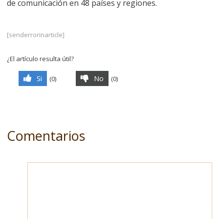
de comunicación en 48 países y regiones.
[senderrorinarticle]
¿El artículo resulta útil?
Si
No
(
0
)
(
0
)
Comentarios