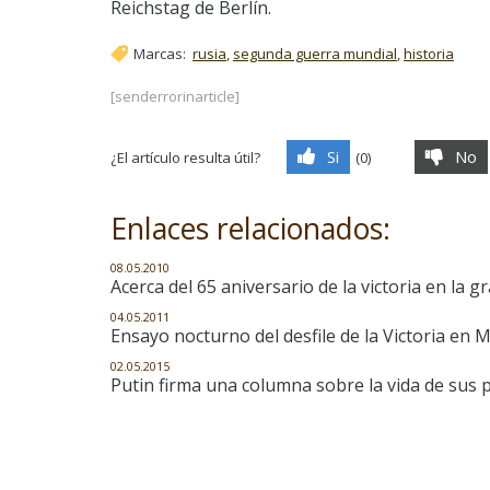
Reichstag de Berlín.
Marcas:
rusia
,
segunda guerra mundial
,
historia
[senderrorinarticle]
Si
No
¿El artículo resulta útil?
(
0
)
Enlaces relacionados:
08.05.2010
Acerca del 65 aniversario de la victoria en la g
04.05.2011
Ensayo nocturno del desfile de la Victoria en 
02.05.2015
Putin firma una columna sobre la vida de sus 