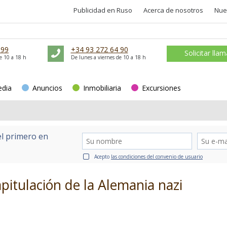
Publicidad en Ruso
Acerca de nosotros
Nue
 99
+34 93 272 64 90
Solicitar lla
e 10 a 18 h
De lunes a viernes de 10 a 18 h
edia
Anuncios
Inmobiliaria
Excursiones
el primero en
Acepto
las condiciones del convenio de usuario
apitulación de la Alemania nazi