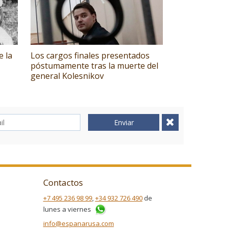
e la
Los cargos finales presentados
póstumamente tras la muerte del
general Kolesnikov
Enviar
Contactos
+7 495 236 98 99
,
+34 932 726 490
de
lunes a viernes
info@espanarusa.com