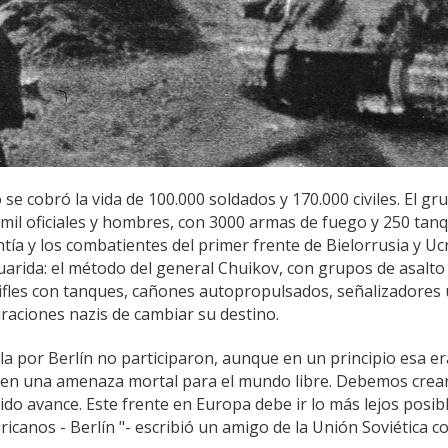
 se cobró la vida de 100.000 soldados y 170.000 civiles. El gr
mil oficiales y hombres, con 3000 armas de fuego y 250 tan
sentía y los combatientes del primer frente de Bielorrusia y Uc
arida: el método del general Chuikov, con grupos de asalto
fles con tanques, cañones autopropulsados, señalizadores
piraciones nazis de cambiar su destino.
a por Berlín no participaron, aunque en un principio esa er
 en una amenaza mortal para el mundo libre. Debemos crea
do avance. Este frente en Europa debe ir lo más lejos posibl
mericanos - Berlín "- escribió un amigo de la Unión Soviética 