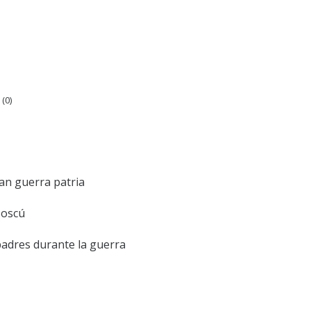
(
0
)
ran guerra patria
Moscú
padres durante la guerra