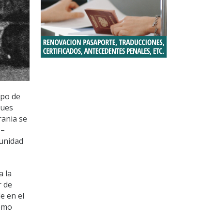
upo de
ques
rania se
 –
 unidad
a la
r de
e en el
como