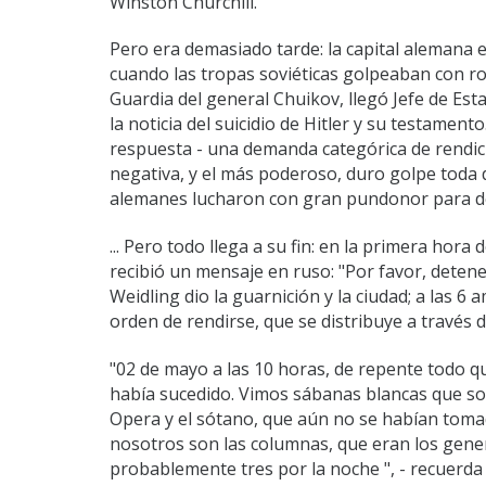
Winston Churchill.
Pero era demasiado tarde: la capital alemana est
cuando las tropas soviéticas golpeaban con ron
Guardia del general Chuikov, llegó Jefe de Est
la noticia del suicidio de Hitler y su testament
respuesta - una demanda categórica de rendici
negativa, y el más poderoso, duro golpe toda dis
alemanes lucharon con gran pundonor para def
... Pero todo llega a su fin: en la primera hora
recibió un mensaje en ruso: "Por favor, detene
Weidling dio la guarnición y la ciudad; a las 6
orden de rendirse, que se distribuye a través d
"02 de mayo a las 10 horas, de repente todo q
había sucedido. Vimos sábanas blancas que son "
Opera y el sótano, que aún no se habían tomad
nosotros son las columnas, que eran los genera
probablemente tres por la noche ", - recuerda 