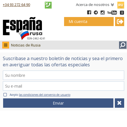
Русск
+34 93 272 64 90
Acerca de nosotros
Mi cuenta
ISSN–2462-4241
Noticias de Rusia
Noticias de Rusia
Suscribase a nuestro boletín de noticias y sea el primero
Fotos
en averiguar todas las ofertas especiales
Ruso.tv
Acepto
las condiciones del convenio de usuario
Enviar