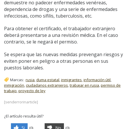
demuestre no padecer enfermedades venéreas,
dependencia de drogas y una serie de enfermedades
infecciosas, como sífilis, tuberculosis, etc.
Para obtener el certificado, el trabajador extranjero
deberá presentarse a una revisión médica. En el caso
contrario, se le negará el permiso.
Se espera que las nuevas medidas prevengan riesgos y
eviten poner en peligro a otras personas en sus
puestos laborales.
Marcas:
rusia
,
duma estatal
,
inmigrantes
,
información útil
,
inmigración
,
ciudadanos extranjeros
,
trabajar en rusia
,
permiso de
trabajo
,
proyecto de ley
[senderrorinarticle]
¿El artículo resulta útil?
Si
No
(
0
)
(
0
)