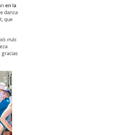
rán
en la
de danza
t, que
país más
leza
o gracias