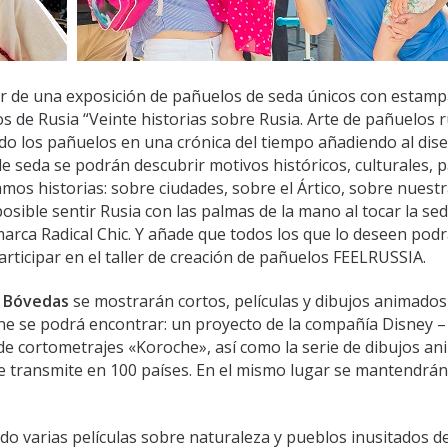
tar de una exposición de pañuelos de seda únicos con estam
os de Rusia “Veinte historias sobre Rusia. Arte de pañuelos 
do los pañuelos en una crónica del tiempo añadiendo al dis
e seda se podrán descubrir motivos históricos, culturales, p
amos historias: sobre ciudades, sobre el Ártico, sobre nuest
sible sentir Rusia con las palmas de la mano al tocar la sed
arca Radical Chic. Y añade que todos los que lo deseen pod
articipar en el taller de creación de pañuelos FEELRUSSIA.
e Bóvedas
se mostrarán cortos, películas y dibujos animados
ine se podrá encontrar: un proyecto de la compañía Disney – 
l de cortometrajes «Koroche», así como la serie de dibujos a
 se transmite en 100 países. En el mismo lugar se mantendrán
ido varias películas sobre naturaleza y pueblos inusitados de