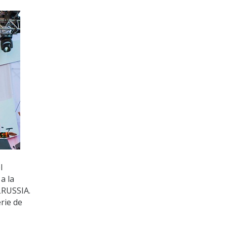
l
a la
LRUSSIA.
rie de