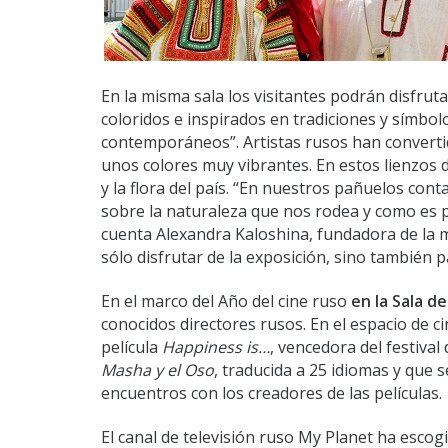
En la misma sala los visitantes podrán disfru
coloridos e inspirados en tradiciones y símbol
contemporáneos”. Artistas rusos han converti
unos colores muy vibrantes. En estos lienzos d
y la flora del país. “En nuestros pañuelos cont
sobre la naturaleza que nos rodea y como es po
cuenta Alexandra Kaloshina, fundadora de la m
sólo disfrutar de la exposición, sino también p
En el marco del Año del cine ruso
en la Sala d
conocidos directores rusos. En el espacio de c
película
Happiness is
…
, vencedora del festiva
Masha y el Oso
, traducida a 25 idiomas y que
encuentros con los creadores de las películas.
El canal de televisión ruso My Planet ha escog