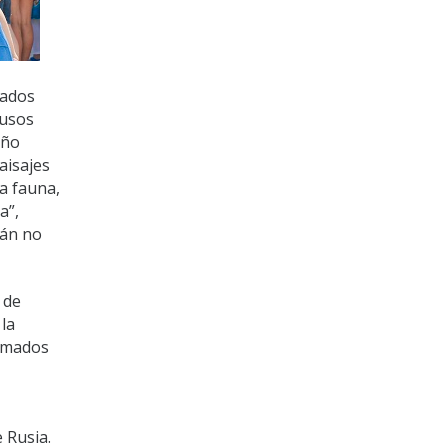
pados
rusos
eño
aisajes
ra fauna,
a”,
rán no
 de
la
nimados
 Rusia.