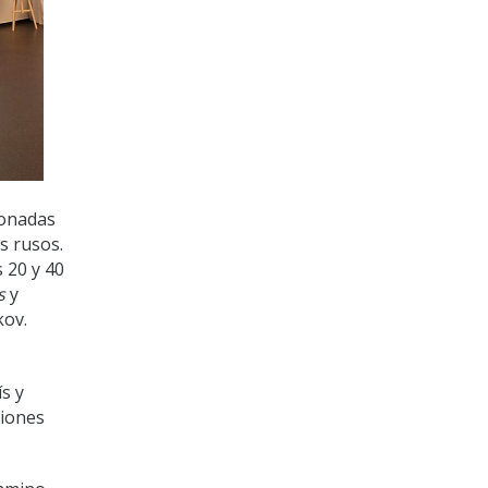
ionadas
s rusos.
 20 y 40
s
y
kov.
s y
riones