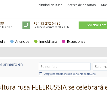
Publicidad en Ruso
Acerca de nosotros
Nue
 99
+34 93 272 64 90
Solicitar lla
e 10 a 18 h
De lunes a viernes de 10 a 18 h
edia
Anuncios
Inmobiliaria
Excursiones
el primero en
Acepto
las condiciones del convenio de usuario
 cultura rusa FEELRUSSIA se celebrará 