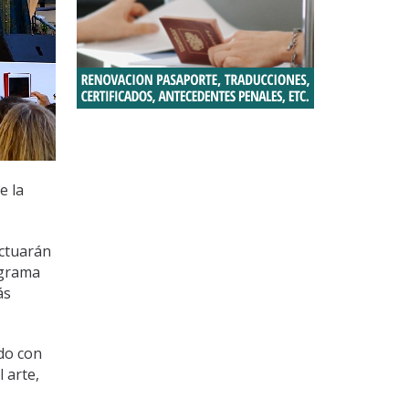
e la
actuarán
ograma
ás
ndo con
 arte,