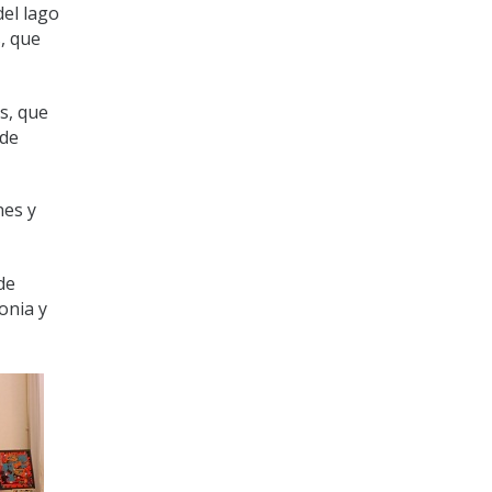
del lago
s, que
s, que
 de
nes y
de
onia y