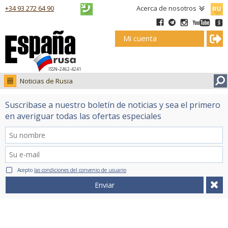
Русск
+34 93 272 64 90
Acerca de nosotros
Mi cuenta
ISSN–2462-4241
Noticias de Rusia
Noticias de Rusia
Suscribase a nuestro boletín de noticias y sea el primero
Fotos
en averiguar todas las ofertas especiales
Ruso.tv
Acepto
las condiciones del convenio de usuario
Enviar