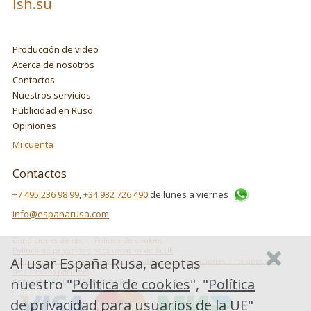
Ish.su
Producción de video
Acerca de nosotros
Contactos
Nuestros servicios
Publicidad en Ruso
Opiniones
Mi cuenta
Contactos
+7 495 236 98 99
,
+34 932 726 490
de lunes a viernes
info@espanarusa.com
Condiciones de uso
Politica de cookies
Política de privacidad para usuarios de la UE
Al usar España Rusa, aceptas
Cómo usa Google los datos cuando utilizas las aplicaciones o los sitios web
de nuestros partners
nuestro "
Politica de cookies
", "
Política
Copyright ©2007-2026 Espana Rusa
de privacidad para usuarios de la UE
"