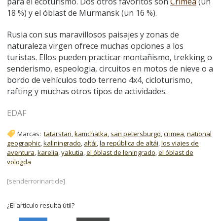
para el ecoturismo. Dos otros favoritos son
Crimea
(un
18 %) y el óblast de Murmansk (un 16 %).
Rusia con sus maravillosos paisajes y zonas de
naturaleza virgen ofrece muchas opciones a los
turistas. Ellos pueden practicar montañismo, trekking o
senderismo, espeologia, circuitos en motos de nieve o a
bordo de vehículos todo terreno 4x4, cicloturismo,
rafting y muchas otros tipos de actividades.
EDAF
Marcas:
tatarstan
,
kamchatka
,
san petersburgo
,
crimea
,
national
geographic
,
kaliningrado
,
altái
,
la república de altái
,
los viajes de
aventura
,
karelia
,
yakutia
,
el óblast de leningrado
,
el óblast de
vologda
[senderrorinarticle]
¿El artículo resulta útil?