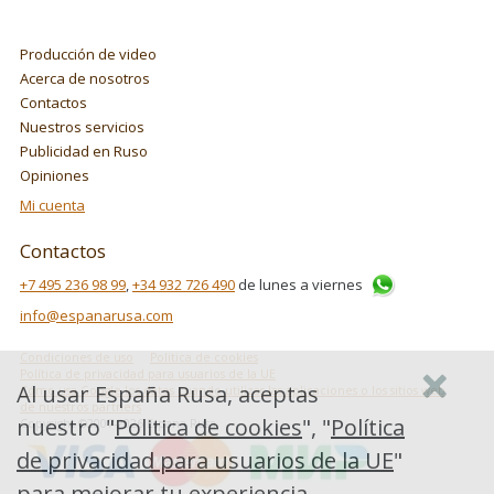
Producción de video
Acerca de nosotros
Contactos
Nuestros servicios
Publicidad en Ruso
Opiniones
Mi cuenta
Contactos
+7 495 236 98 99
,
+34 932 726 490
de lunes a viernes
info@espanarusa.com
Condiciones de uso
Politica de cookies
Política de privacidad para usuarios de la UE
Al usar España Rusa, aceptas
Cómo usa Google los datos cuando utilizas las aplicaciones o los sitios web
de nuestros partners
nuestro "
Politica de cookies
", "
Política
Copyright ©2007-2026 Espana Rusa
de privacidad para usuarios de la UE
"
para mejorar tu experiencia.