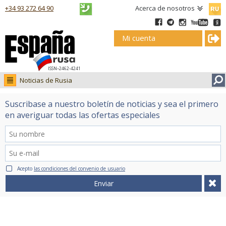
Русск
+34 93 272 64 90
Acerca de nosotros
Mi cuenta
ISSN–2462-4241
Noticias de Rusia
Noticias de Rusia
Suscribase a nuestro boletín de noticias y sea el primero
Fotos
en averiguar todas las ofertas especiales
Ruso.tv
Acepto
las condiciones del convenio de usuario
Enviar