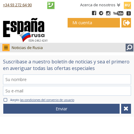
Русск
+34 93 272 64 90
Acerca de nosotros
Mi cuenta
ISSN–2462-4241
Noticias de Rusia
Noticias de Rusia
Suscribase a nuestro boletín de noticias y sea el primero
Fotos
en averiguar todas las ofertas especiales
Ruso.tv
Acepto
las condiciones del convenio de usuario
Enviar