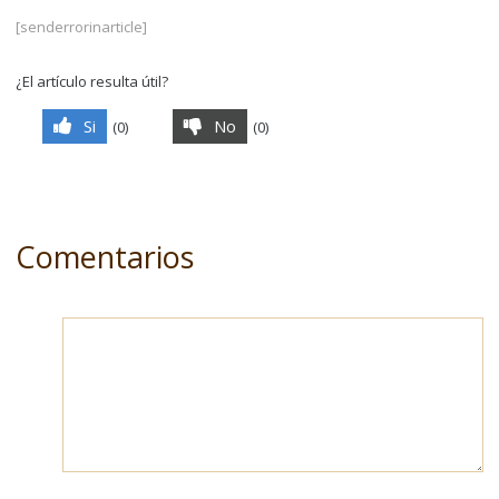
[senderrorinarticle]
¿El artículo resulta útil?
Si
No
(
0
)
(
0
)
Comentarios