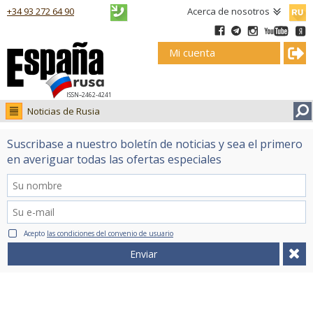
Русск
+34 93 272 64 90
Acerca de nosotros
Mi cuenta
ISSN–2462-4241
Noticias de Rusia
Noticias de Rusia
Suscribase a nuestro boletín de noticias y sea el primero
Fotos
en averiguar todas las ofertas especiales
Ruso.tv
Acepto
las condiciones del convenio de usuario
Enviar