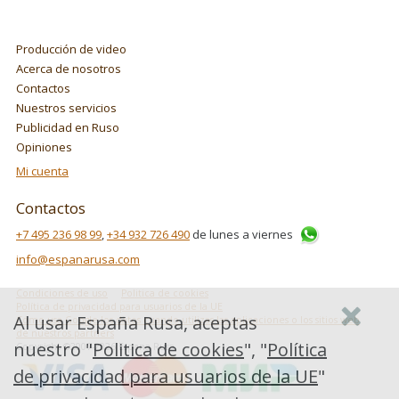
Producción de video
Acerca de nosotros
Contactos
Nuestros servicios
Publicidad en Ruso
Opiniones
Mi cuenta
Contactos
+7 495 236 98 99
,
+34 932 726 490
de lunes a viernes
info@espanarusa.com
Condiciones de uso
Politica de cookies
Política de privacidad para usuarios de la UE
Al usar España Rusa, aceptas
Cómo usa Google los datos cuando utilizas las aplicaciones o los sitios web
de nuestros partners
nuestro "
Politica de cookies
", "
Política
Copyright ©2007-2026 Espana Rusa
de privacidad para usuarios de la UE
"