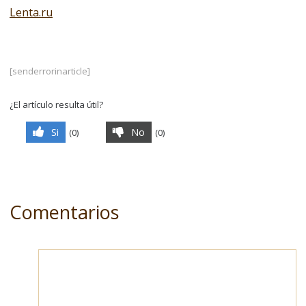
Lenta.ru
[senderrorinarticle]
¿El artículo resulta útil?
Si
No
(
0
)
(
0
)
Comentarios