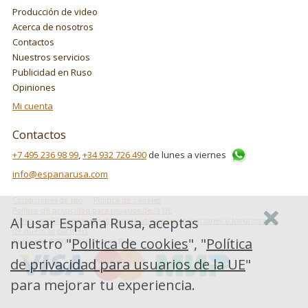
Producción de video
Acerca de nosotros
Contactos
Nuestros servicios
Publicidad en Ruso
Opiniones
Mi cuenta
Contactos
+7 495 236 98 99
,
+34 932 726 490
de lunes a viernes
info@espanarusa.com
Condiciones de uso
Politica de cookies
Política de privacidad para usuarios de la UE
Al usar España Rusa, aceptas
Cómo usa Google los datos cuando utilizas las aplicaciones o los sitios web
de nuestros partners
nuestro "
Politica de cookies
", "
Política
Copyright ©2007-2026 Espana Rusa
de privacidad para usuarios de la UE
"
para mejorar tu experiencia.