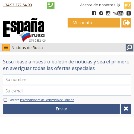
Русск
+34 93 272 64 90
Acerca de nosotros
Mi cuenta
ISSN–2462-4241
Noticias de Rusia
Noticias de Rusia
Suscribase a nuestro boletín de noticias y sea el primero
Fotos
en averiguar todas las ofertas especiales
Ruso.tv
Acepto
las condiciones del convenio de usuario
Enviar