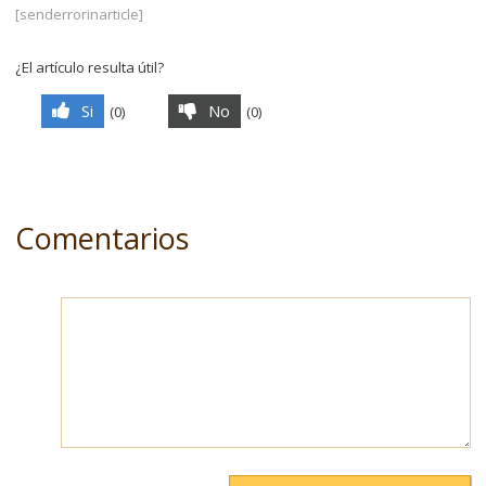
[senderrorinarticle]
¿El artículo resulta útil?
Si
No
(
0
)
(
0
)
Comentarios