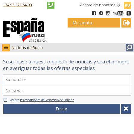
Русск
+34 93 272 64 90
Acerca de nosotros
Mi cuenta
ISSN–2462-4241
Noticias de Rusia
Noticias de Rusia
Suscribase a nuestro boletín de noticias y sea el primero
Fotos
en averiguar todas las ofertas especiales
Ruso.tv
Acepto
las condiciones del convenio de usuario
Enviar