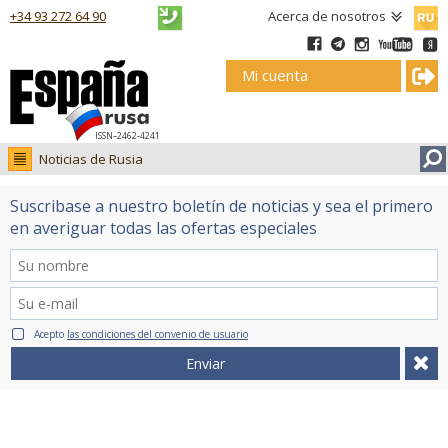
Русск
+34 93 272 64 90
Acerca de nosotros
Mi cuenta
ISSN–2462-4241
Noticias de Rusia
Noticias de Rusia
Suscribase a nuestro boletín de noticias y sea el primero
Fotos
en averiguar todas las ofertas especiales
Ruso.tv
Acepto
las condiciones del convenio de usuario
Enviar