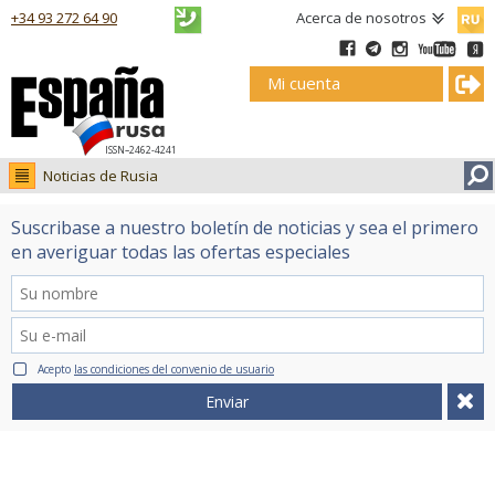
Русск
+34 93 272 64 90
Acerca de nosotros
Mi cuenta
ISSN–2462-4241
Noticias de Rusia
Noticias de Rusia
Suscribase a nuestro boletín de noticias y sea el primero
Fotos
en averiguar todas las ofertas especiales
Ruso.tv
Acepto
las condiciones del convenio de usuario
Enviar