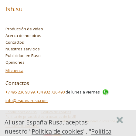
Ish.su
Producción de video
Acerca de nosotros
Contactos
Nuestros servicios
Publicidad en Ruso
Opiniones
Mi cuenta
Contactos
+7 495 236 98 99
,
+34 932 726 490
de lunes a viernes
info@espanarusa.com
Condiciones de uso
Politica de cookies
Política de privacidad para usuarios de la UE
Al usar España Rusa, aceptas
Cómo usa Google los datos cuando utilizas las aplicaciones o los sitios web
de nuestros partners
nuestro "
Politica de cookies
", "
Política
Copyright ©2007-2026 Espana Rusa