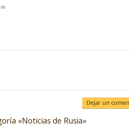
(
0
)
Dejar un comen
goría «Noticias de Rusia»