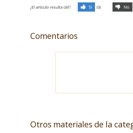
Si
No
¿El artículo resulta útil?
(
0
)
Comentarios
Otros materiales de la cate