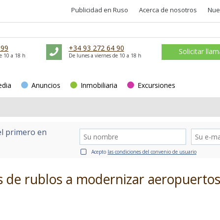
Publicidad en Ruso
Acerca de nosotros
Nue
 99
+34 93 272 64 90
Solicitar lla
e 10 a 18 h
De lunes a viernes de 10 a 18 h
edia
Anuncios
Inmobiliaria
Excursiones
el primero en
Acepto
las condiciones del convenio de usuario
es de rublos a modernizar aeropuerto