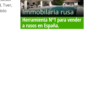
, Tver,
isto