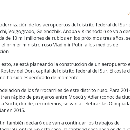
0
odernización de los aeropuertos del distrito federal del Sur 
ochi, Volgogrado, Gelendzhik, Anapa y Krasnodar) se va a de
da de 10 mil millones de rublos en los próximos tres años, 
 el primer ministro ruso Vladimir Putin a los medios de
ción.
 esto, se está planeando la construcción de un aeropuerto e
Rostov del Don, capital del distrito federal del Sur. El coste 
no ha sido especificado de momento.
delación de los ferrocarriles de este distrito ruso. Para 201
 tren rápido de pasajeros entre Moscú y Adler (conocida ciu
a a Sochi, donde, recordemos, se van a celebrar las Olimpiad
dar en 2015.
tin también declaró que van a continuar los trabajos de
federal Central. En este caso, la cantidad destinada es de al