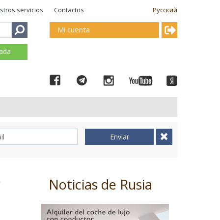
stros servicios
Contactos
Русский
Mi cuenta
mada
Enviar
s
Noticias de Rusia