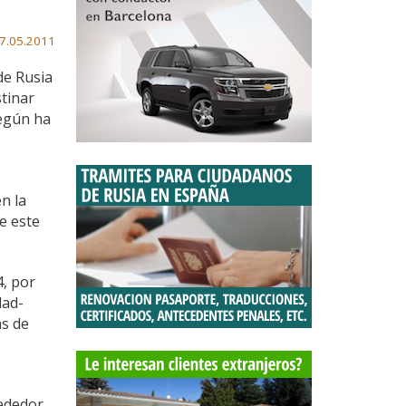
7.05.2011
de Rusia
stinar
según ha
n la
de este
4, por
dad-
as de
rededor