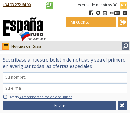
Русск
+34 93 272 64 90
Acerca de nosotros
Mi cuenta
ISSN–2462-4241
Noticias de Rusia
Noticias de Rusia
Suscribase a nuestro boletín de noticias y sea el primero
Fotos
en averiguar todas las ofertas especiales
Ruso.tv
Acepto
las condiciones del convenio de usuario
Enviar