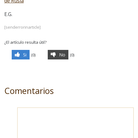
de Rusia
E.G.
[senderrorinarticle]
¿El artículo resulta útil?
Si
No
(
0
)
(
0
)
Comentarios