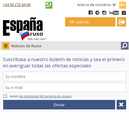
Русск
+34 93 272 64 90
Acerca de nosotros
Mi cuenta
ISSN–2462-4241
Noticias de Rusia
Noticias de Rusia
Suscribase a nuestro boletín de noticias y sea el primero
Fotos
en averiguar todas las ofertas especiales
Ruso.tv
Acepto
las condiciones del convenio de usuario
Enviar