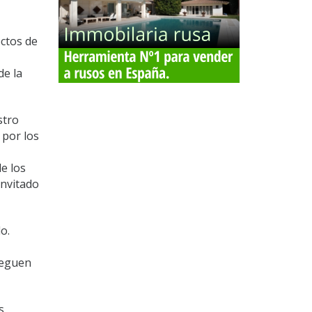
ectos de
de la
stro
 por los
e los
invitado
o.
leguen
s