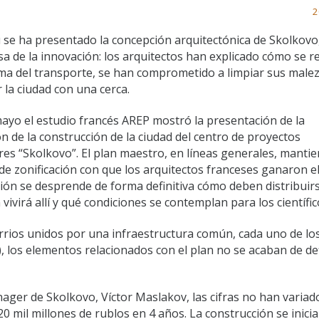
2
se ha presentado la concepción arquitectónica de Skolkovo,
sa de la innovación: los arquitectos han explicado cómo se r
ma del transporte, se han comprometido a limpiar sus malez
 la ciudad con una cerca.
mayo el estudio francés AREP mostró la presentación de la
n de la construcción de la ciudad del centro de proyectos
es “Skolkovo”. El plan maestro, en líneas generales, mantie
 de zonificación con que los arquitectos franceses ganaron e
ción se desprende de forma definitiva cómo deben distribuirs
n vivirá allí y qué condiciones se contemplan para los científic
arrios unidos por una infraestructura común, cada uno de lo
), los elementos relacionados con el plan no se acaban de def
ager de Skolkovo, Víctor Maslakov, las cifras no han variad
0 mil millones de rublos en 4 años. La construcción se inici