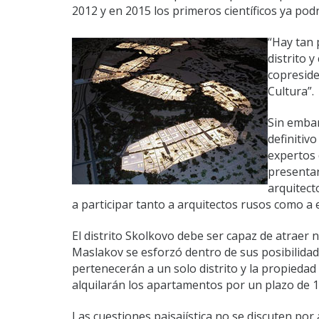
2012 y en 2015 los primeros científicos ya podr
“Hay tan 
distrito 
copreside
Cultura”.
Sin embar
definitiv
expertos 
presentar
arquitect
a participar tanto a arquitectos rusos como a 
El distrito Skolkovo debe ser capaz de atraer no
Maslakov se esforzó dentro de sus posibilidades
pertenecerán a un solo distrito y la propiedad
alquilarán los apartamentos por un plazo de 1
Las cuestiones paisajística no se discuten por 