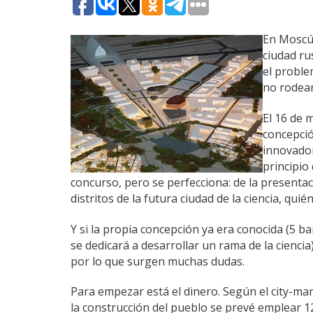
En Moscú 
ciudad ru
el proble
no rodear
El 16 de 
concepció
innovador
principio
concurso, pero se perfecciona: de la presenta
distritos de la futura ciudad de la ciencia, quié
Y si la propia concepción ya era conocida (5 b
se dedicará a desarrollar un rama de la ciencia
por lo que surgen muchas dudas.
Para empezar está el dinero. Según el city-man
la construcción del pueblo se prevé emplear 12