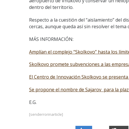
aeropuerto de Vnukovo y conservar un heliopu
dentro del territorio.
Respecto a la cuestión del “aislamiento” del d
cercas, aunque queda así sin resolver el tema 
MÁS INFORMACIÓN:
Amplían el complejo “Skolkovo” hasta los límit
Skolkovo promete subvenciones a las empre
El Centro de Innovación Skolkovo se present
Se propone el nombre de Sajarov para la plaz
E.G.
[senderrorinarticle]