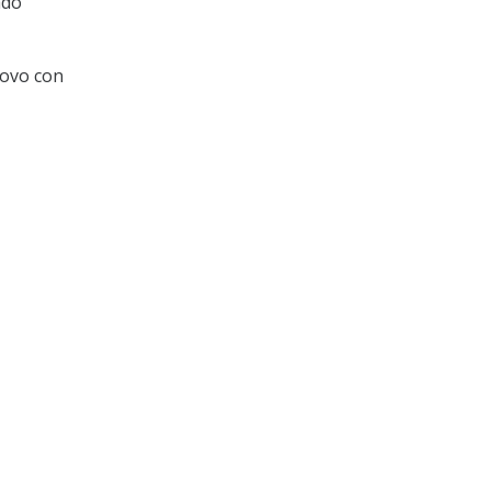
ado
kovo con