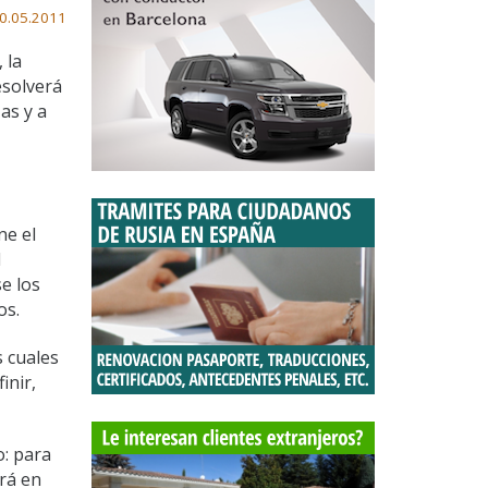
0.05.2011
 la
esolverá
as y a
ne el
l
e los
os.
s cuales
inir,
o: para
ará en