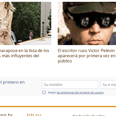
arapova en la lista de los
El escritor ruso Victor Pelevin
 más influyentes del
aparecerá por primera vez en
público
el primero en
Acepto
las condiciones del convenio de usuario
so.tv
Ish.su
Producción de video