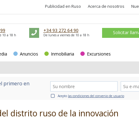
Publicidad en Ruso
Acerca de nosotros
Nue
 99
+34 93 272 64 90
Solicitar lla
e 10 a 18 h
De lunes a viernes de 10 a 18 h
edia
Anuncios
Inmobiliaria
Excursiones
el primero en
Acepto
las condiciones del convenio de usuario
el distrito ruso de la innovación