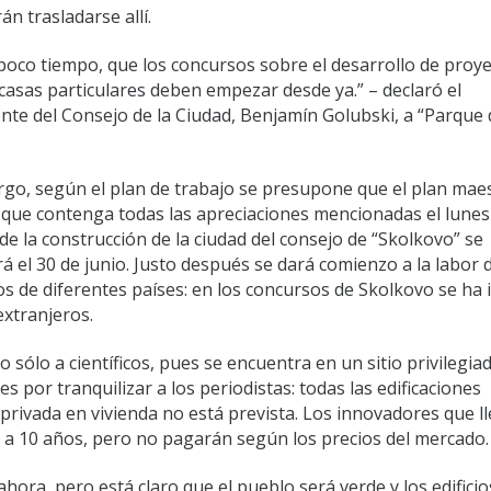
án trasladarse allí.
poco tiempo, que los concursos sobre el desarrollo de proy
y casas particulares deben empezar desde ya.” – declaró el
nte del Consejo de la Ciudad, Benjamín Golubski, a “Parque 
go, según el plan de trabajo se presupone que el plan mae
o que contenga todas las apreciaciones mencionadas el lunes
de la construcción de la ciudad del consejo de “Skolkovo” se
á el 30 de junio. Justo después se dará comienzo a la labor d
os de diferentes países: en los concursos de Skolkovo se ha 
extranjeros.
 sólo a científicos, pues se encuentra en un sitio privilegiad
 por tranquilizar a los periodistas: todas las edificaciones
 privada en vivienda no está prevista. Los innovadores que l
 a 10 años, pero no pagarán según los precios del mercado.
ahora, pero está claro que el pueblo será verde y los edificio