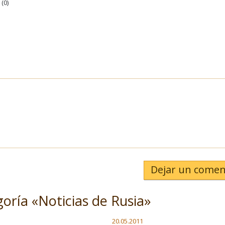
(
0
)
Dejar un comen
goría «Noticias de Rusia»
20.05.2011