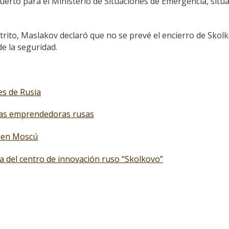
erto para el Ministerio de Situaciones de Emergencia, situ
istrito, Maslakov declaró que no se prevé el encierro de Skol
de la seguridad.
es de Rusia
sas emprendedoras rusas
a en Moscú
a del centro de innovación ruso “Skolkovo”