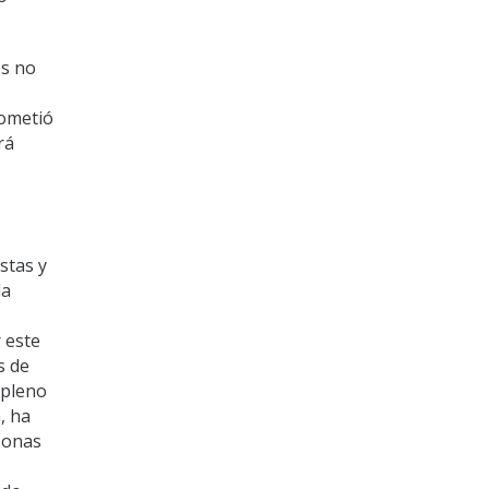
os no
rometió
rá
stas y
la
 este
s de
 pleno
, ha
zonas