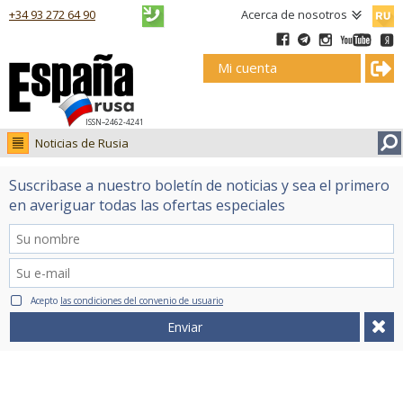
Русск
+34 93 272 64 90
Acerca de nosotros
Mi cuenta
ISSN–2462-4241
Noticias de Rusia
Noticias de Rusia
Suscribase a nuestro boletín de noticias y sea el primero
Fotos
en averiguar todas las ofertas especiales
Ruso.tv
Acepto
las condiciones del convenio de usuario
Enviar