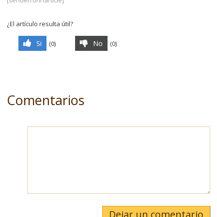
[senderrorinarticle]
¿El artículo resulta útil?
Si
No
(
0
)
(
0
)
Comentarios
Dejar un comentario