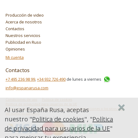
Producción de video
Acerca de nosotros
Contactos
Nuestros servicios
Publicidad en Ruso
Opiniones
Mi cuenta
Contactos
+7 495 236 98 99
,
+34 932 726 490
de lunes a viernes
info@espanarusa.com
Condiciones de uso
Politica de cookies
Política de privacidad para usuarios de la UE
Al usar España Rusa, aceptas
Cómo usa Google los datos cuando utilizas las aplicaciones o los sitios web
de nuestros partners
nuestro "
Politica de cookies
", "
Política
Copyright ©2007-2026 Espana Rusa
de privacidad para usuarios de la UE
"
para mejorar tu experiencia.