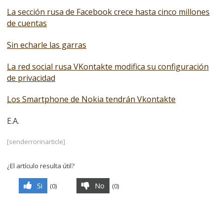
La sección rusa de Facebook crece hasta cinco millones
de cuentas
Sin echarle las garras
La red social rusa VKontakte modifica su configuración
de privacidad
Los Smartphone de Nokia tendrán Vkontakte
E.A.
[senderrorinarticle]
¿El artículo resulta útil?
Si
No
(
0
)
(
0
)