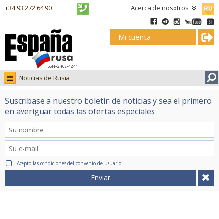
Русск
+34 93 272 64 90
Acerca de nosotros
Mi cuenta
ISSN–2462-4241
Noticias de Rusia
Noticias de Rusia
Suscribase a nuestro boletín de noticias y sea el primero
Fotos
en averiguar todas las ofertas especiales
Ruso.tv
Acepto
las condiciones del convenio de usuario
Enviar