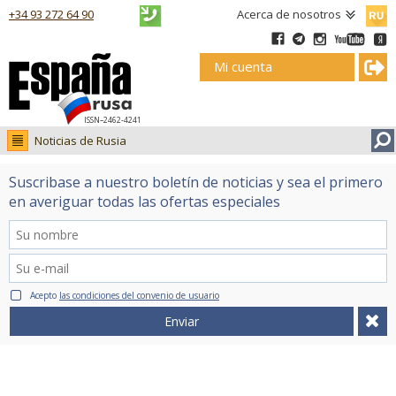
Русск
+34 93 272 64 90
Acerca de nosotros
Mi cuenta
ISSN–2462-4241
Noticias de Rusia
Noticias de Rusia
Suscribase a nuestro boletín de noticias y sea el primero
Fotos
en averiguar todas las ofertas especiales
Ruso.tv
Acepto
las condiciones del convenio de usuario
Enviar