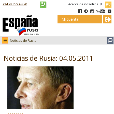
Русск
+34 93 272 64 90
Acerca de nosotros
Mi cuenta
ISSN–2462-4241
Noticias de Rusia
Noticias de Rusia
Fotos
Noticias de Rusia: 04.05.2011
Ruso.tv