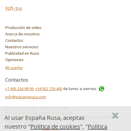
Ish.su
Producción de video
Acerca de nosotros
Contactos
Nuestros servicios
Publicidad en Ruso
Opiniones
Mi cuenta
Contactos
+7 495 236 98 99
,
+34 932 726 490
de lunes a viernes
info@espanarusa.com
Condiciones de uso
Politica de cookies
Política de privacidad para usuarios de la UE
Al usar España Rusa, aceptas
Cómo usa Google los datos cuando utilizas las aplicaciones o los sitios web
de nuestros partners
nuestro "
Politica de cookies
", "
Política
Copyright ©2007-2026 Espana Rusa