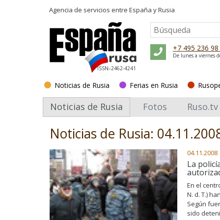
Agencia de servicios entre
España y Rusia
+7 495 236 98
De lunes a viernes d
ISSN–2462-4241
Noticias de Rusia
Ferias en Rusia
Rusop
Noticias de Rusia
Fotos
Ruso.tv
Noticias de Rusia: 04.11.200
04.11.2008
La polic
autoriza
En el cent
N. d. T.) h
Según fuen
sido deten