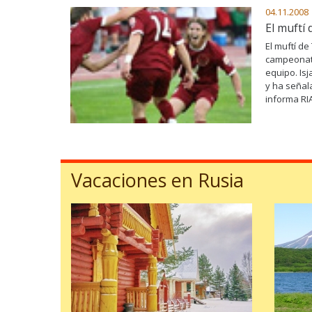
04.11.2008
El muftí 
El muftí de
campeonato
equipo. Is
y ha señal
informa RI
Vacaciones en Rusia