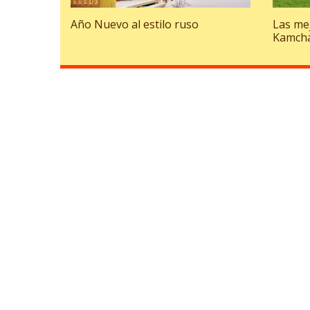
Año Nuevo al estilo ruso
Las me
Kamch