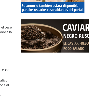
 el cese
onoce la
nte de
áfico
cia al
.