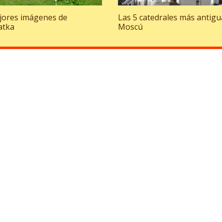
jores imágenes de
Las 5 catedrales más antigu
atka
Moscú