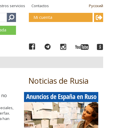
stros servicios
Contactos
Русский
Mi cuenta
mada
Noticias de Rusia
” no
eciales,
erfax.
ya han