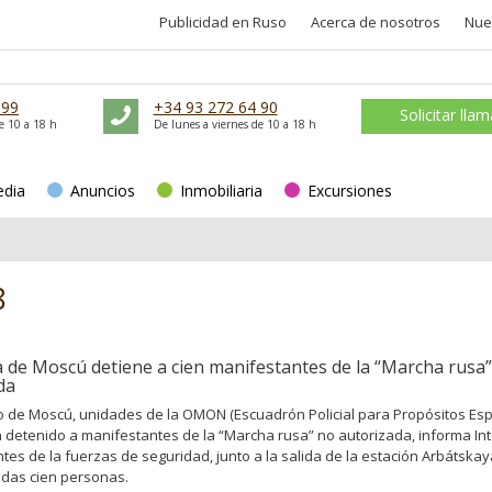
Publicidad en Ruso
Acerca de nosotros
Nue
 99
+34 93 272 64 90
Solicitar lla
e 10 a 18 h
De lunes a viernes de 10 a 18 h
edia
Anuncios
Inmobiliaria
Excursiones
8
ía de Moscú detiene a cien manifestantes de la “Marcha rusa
da
ro de Moscú, unidades de la OMON (Escuadrón Policial para Propósitos Esp
an detenido a manifestantes de la “Marcha rusa” no autorizada, informa Int
tes de la fuerzas de seguridad, junto a la salida de la estación Arbátska
idas cien personas.