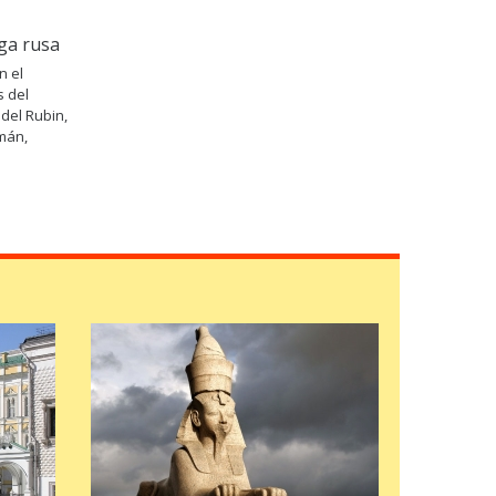
iga rusa
n el
s del
del Rubin,
mán,