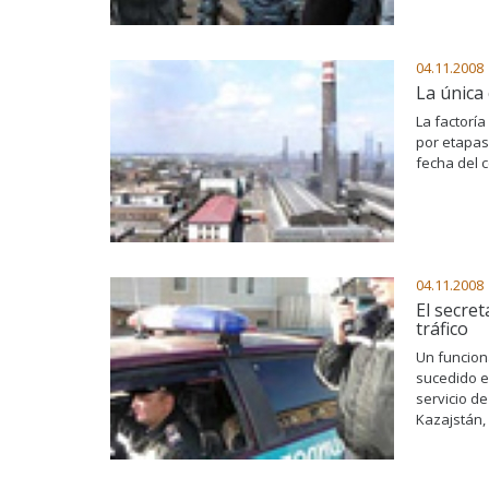
04.11.2008
La única
La factoría
por etapas
fecha del c
04.11.2008
El secre
tráfico
Un funcion
sucedido e
servicio d
Kazajstán, 