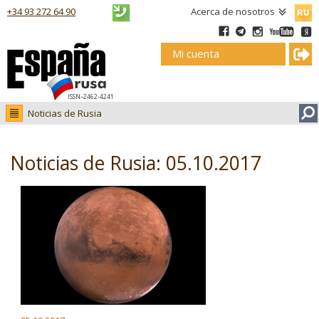
Русск
+34 93 272 64 90
Acerca de nosotros
Mi cuenta
ISSN–2462-4241
Noticias de Rusia
Noticias de Rusia
Fotos
Noticias de Rusia: 05.10.2017
Ruso.tv