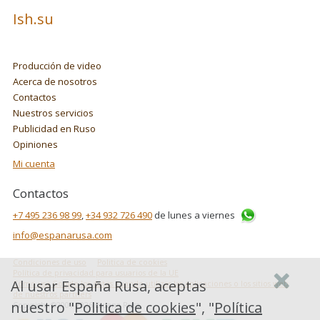
Ish.su
Producción de video
Acerca de nosotros
Contactos
Nuestros servicios
Publicidad en Ruso
Opiniones
Mi cuenta
Contactos
+7 495 236 98 99
,
+34 932 726 490
de lunes a viernes
info@espanarusa.com
Condiciones de uso
Politica de cookies
Política de privacidad para usuarios de la UE
Al usar España Rusa, aceptas
Cómo usa Google los datos cuando utilizas las aplicaciones o los sitios web
de nuestros partners
nuestro "
Politica de cookies
", "
Política
Copyright ©2007-2026 Espana Rusa