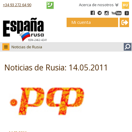
Русск
+34 93 272 64 90
Acerca de nosotros
Mi cuenta
ISSN–2462-4241
Noticias de Rusia
Noticias de Rusia
Fotos
Noticias de Rusia: 14.05.2011
Ruso.tv