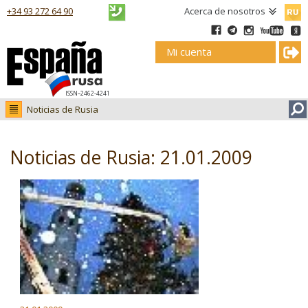
Русск
+34 93 272 64 90
Acerca de nosotros
Mi cuenta
ISSN–2462-4241
Noticias de Rusia
Noticias de Rusia
Fotos
Noticias de Rusia: 21.01.2009
Ruso.tv