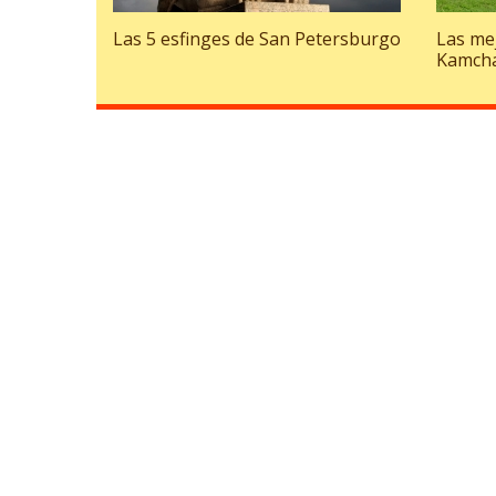
Las 5 esfinges de San Petersburgo
Las me
Kamch