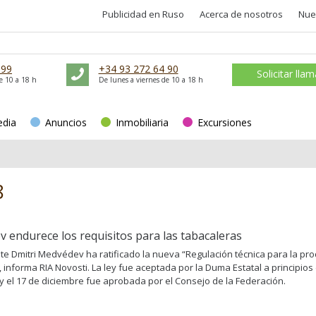
Publicidad en Ruso
Acerca de nosotros
Nue
 99
+34 93 272 64 90
Solicitar lla
e 10 a 18 h
De lunes a viernes de 10 a 18 h
edia
Anuncios
Inmobiliaria
Excursiones
8
 endurece los requisitos para las tabacaleras
nte Dmitri Medvédev ha ratificado la nueva “Regulación técnica para la pr
 informa RIA Novosti. La ley fue aceptada por la Duma Estatal a principios
 y el 17 de diciembre fue aprobada por el Consejo de la Federación.