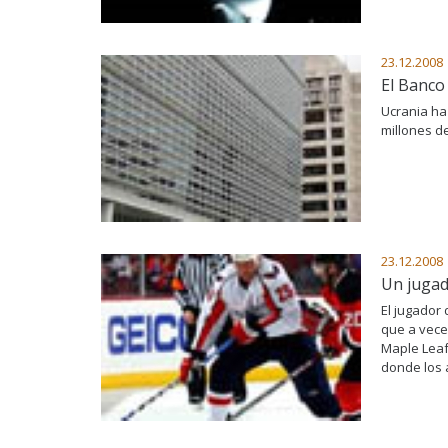
23.12.2008
El Banco
Ucrania ha
millones de
23.12.2008
Un jugad
El jugador
que a vece
Maple Leafs
donde los 