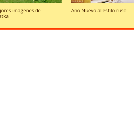
jores imágenes de
Año Nuevo al estilo ruso
atka