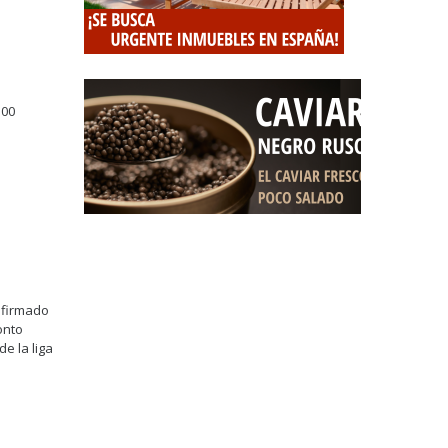
500
afirmado
onto
e la liga