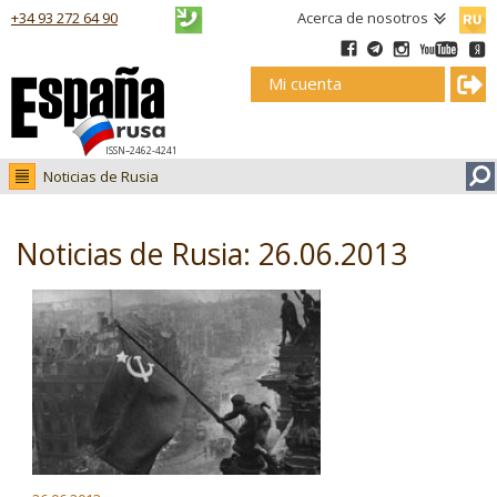
Русск
+34 93 272 64 90
Acerca de nosotros
Mi cuenta
ISSN–2462-4241
Noticias de Rusia
Noticias de Rusia
Fotos
Noticias de Rusia: 26.06.2013
Ruso.tv